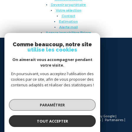
Devenir propriétaire
Votre sélection
Contact
Estimation
Alerte mail
Agence immobilière Briare
Comme beaucoup, notre site
SE
utilise les cookies
CONNECTER
On aimerait vous accompagner pendant
votre visite.
espace propriétaire
En poursuivant, vous acceptez l'utilisation des
cookies par ce site, afin de vous proposer des
NOUS
contenus adaptés et réaliser des statistiques !
SUIVRE
PARAMÉTRER
© 2026 | Tous droits réservés | Traduction powered by Google |
Nos honoraires
Plan du site
Mentions légales
Admin
Partenaires
TOUT ACCEPTER
Politique RGPD
Cookies