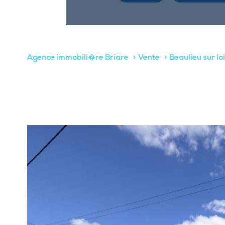
Agence immobili�re Briare
Vente
Beaulieu sur lo