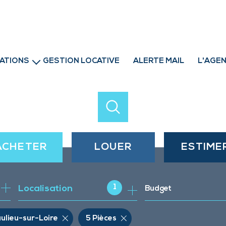
ATIONS
GESTION LOCATIVE
ALERTE MAIL
L'AGE
professionnels
ACHETER
LOUER
ESTIME
de l'ancien
à l'année
1
Localisation
Budget
de l'immo pro
ulieu-sur-Loire
5 Pièces