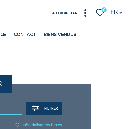
Langue
0
FR
SE CONNECTER
NCE
CONTACT
BIENS VENDUS
R
FILTRER
réinitialiser les filtres