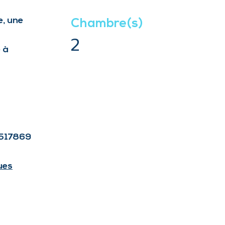
e, une
Chambre(s)
2
 à
7517869
ues