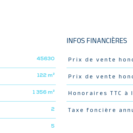
INFOS FINANCIÈRES
45630
Prix de vente hon
Caractéristiques
Valeur
122 m²
Prix de vente hon
1 356 m²
Honoraires TTC à 
2
Taxe foncière ann
5