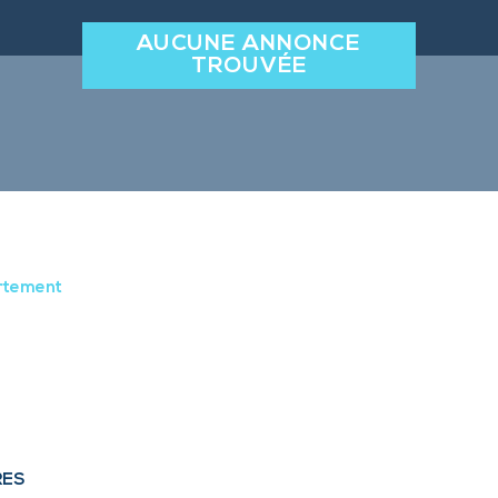
AUCUNE ANNONCE
TROUVÉE
rtement
RES