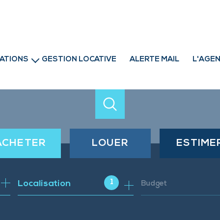
ATIONS
GESTION LOCATIVE
ALERTE MAIL
L'AGE
professionnels
ACHETER
LOUER
ESTIME
de l'ancien
à l'année
1
Localisation
Budget
de l'immo pro