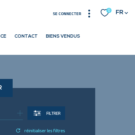
Langue
0
FR
SE CONNECTER
NCE
CONTACT
BIENS VENDUS
R
FILTRER
réinitialiser les filtres