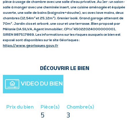
pièce à usage de chambre avec une salle d'eau privative. Au 1er : un salon-
salle à manger avec une cheminée insert, une cuisine aménagée et équipée
ouverte, une salle de bains (baignoire+douche), wc avec lave mains, deux
chambres (12,54m² et 25,12m²). Grenier isolé. Grand garage attenant de
70m². Jardin clos et arboré, une cour et une terrasse. Bien proposé par
Mélanie DA SILVA, Agent Immobilier, CPI n°45022024000000001,
SIREN 987517869. Les informations sur les risques auxquels ce bien est
exposé sont disponibles sur le site Géorisques :
https://www.georisques.gouv.fr
DÉCOUVRIR LE BIEN
VIDEO DU BIEN
Prix du bien
Pièce(s)
Chambre(s)
5
3