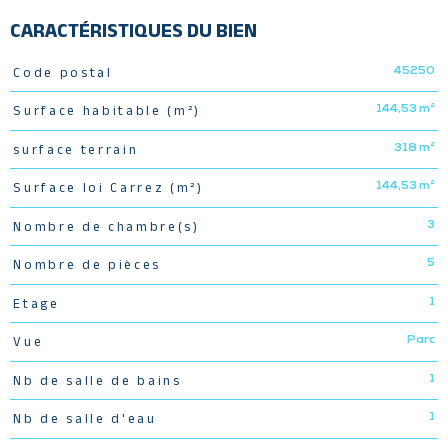
CARACTÉRISTIQUES DU BIEN
45250
Code postal
Caractéristiques
Valeurs
144,53 m²
Surface habitable (m²)
318 m²
surface terrain
144,53 m²
Surface loi Carrez (m²)
3
Nombre de chambre(s)
5
Nombre de pièces
1
Etage
Parc
Vue
1
Nb de salle de bains
1
Nb de salle d'eau